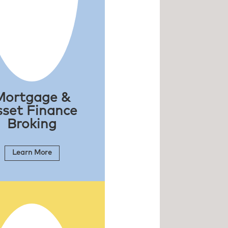
Mortgage &
sset Finance
Broking
Learn More