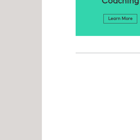
Coaching
Learn More