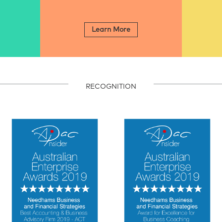
Learn More
RECOGNITION