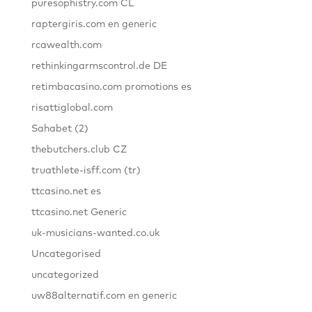
puresophistry.com CL
raptergiris.com en generic
rcawealth.com
rethinkingarmscontrol.de DE
retimbacasino.com promotions es
risattiglobal.com
Sahabet (2)
thebutchers.club CZ
truathlete-isff.com (tr)
ttcasino.net es
ttcasino.net Generic
uk-musicians-wanted.co.uk
Uncategorised
uncategorized
uw88alternatif.com en generic