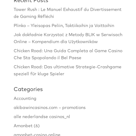
Recent Posts
Tower Rush : Le Manuel Exhaustif du Divertissement
de Gaming Réfléchi
Plinko – Yleisopas Peliin, Taktiikoihin ja Voittoihin
Jak dokładnie Korzystać z Metody BLIK w Serwisach
Online – Kompendium dla Użytkowników
Chicken Road: Una Guida Completa al Game Casino
Che Sta Spopolando il Bel Paese
Chicken Road: Das ultimative Strategie-Crashgame
speziell für kluge Spieler
Categories
Accounting
akibawincasinos.com – promotions
alle nederlandse casinos_nl
Amonbet (6)
amonbet-casino.online