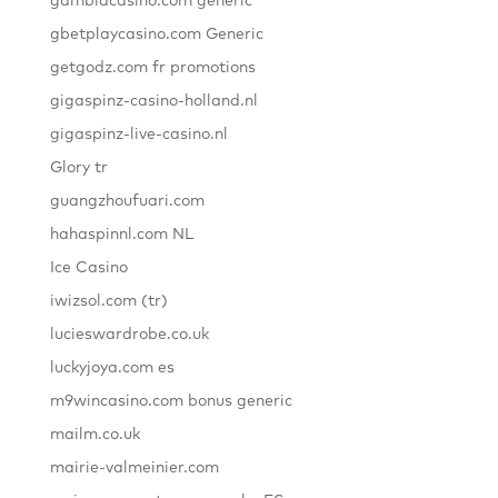
gambidcasino.com generic
gbetplaycasino.com Generic
getgodz.com fr promotions
gigaspinz-casino-holland.nl
gigaspinz-live-casino.nl
Glory tr
guangzhoufuari.com
hahaspinnl.com NL
Ice Casino
iwizsol.com (tr)
lucieswardrobe.co.uk
luckyjoya.com es
m9wincasino.com bonus generic
mailm.co.uk
mairie-valmeinier.com