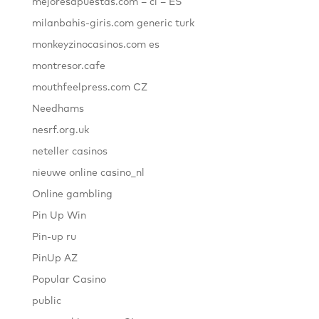
mejoresapuestas.com – cl – ES
milanbahis-giris.com generic turk
monkeyzinocasinos.com es
montresor.cafe
mouthfeelpress.com CZ
Needhams
nesrf.org.uk
neteller casinos
nieuwe online casino_nl
Online gambling
Pin Up Win
Pin-up ru
PinUp AZ
Popular Casino
public