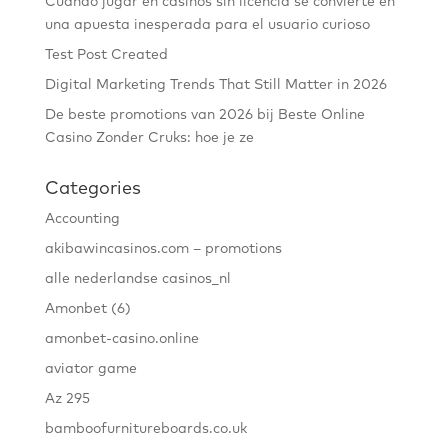
Cuando jugar en casinos sin licencia se convierte en
una apuesta inesperada para el usuario curioso
Test Post Created
Digital Marketing Trends That Still Matter in 2026
De beste promotions van 2026 bij Beste Online
Casino Zonder Cruks: hoe je ze
Categories
Accounting
akibawincasinos.com – promotions
alle nederlandse casinos_nl
Amonbet (6)
amonbet-casino.online
aviator game
Az 295
bamboofurnitureboards.co.uk