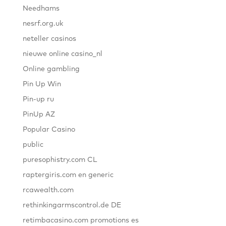
Needhams
nesrf.org.uk
neteller casinos
nieuwe online casino_nl
Online gambling
Pin Up Win
Pin-up ru
PinUp AZ
Popular Casino
public
puresophistry.com CL
raptergiris.com en generic
rcawealth.com
rethinkingarmscontrol.de DE
retimbacasino.com promotions es