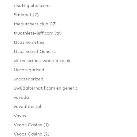
risattiglobal.com
Sahabet (2)
thebutchers.club CZ
truathlete-isff.com (tr)
ttcasino.net es
ttcasino.net Generic
uk-musicians-wanted.co.uk
Uncategorised
uncategorized
uw88alternatif.com en generic
vavada
vavadatestpl
Vavus
Vegas Casino (1)
Vegas Casino (2)